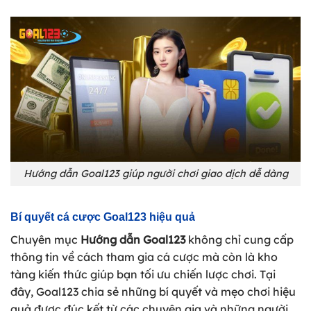
Hướng dẫn Goal123 giúp người chơi giao dịch dễ dàng
Bí quyết cá cược Goal123 hiệu quả
Chuyên mục
Hướng dẫn Goal123
không chỉ cung cấp
thông tin về cách tham gia cá cược mà còn là kho
tàng kiến thức giúp bạn tối ưu chiến lược chơi. Tại
đây, Goal123 chia sẻ những bí quyết và mẹo chơi hiệu
quả được đúc kết từ các chuyên gia và những người