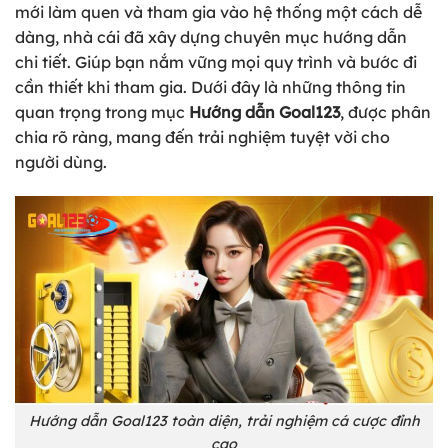
mới làm quen và tham gia vào hệ thống một cách dễ
dàng, nhà cái đã xây dựng chuyên mục hướng dẫn
chi tiết. Giúp bạn nắm vững mọi quy trình và bước đi
cần thiết khi tham gia. Dưới đây là những thông tin
quan trọng trong mục
Hướng dẫn Goal123
, được phân
chia rõ ràng, mang đến trải nghiệm tuyệt vời cho
người dùng.
Hướng dẫn Goal123 toàn diện, trải nghiệm cá cược đỉnh
cao