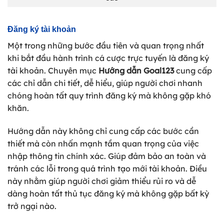
Đăng ký tài khoản
Một trong những bước đầu tiên và quan trọng nhất
khi bắt đầu hành trình cá cược trực tuyến là đăng ký
tài khoản. Chuyên mục
Hướng dẫn Goal123
cung cấp
các chỉ dẫn chi tiết, dễ hiểu, giúp người chơi nhanh
chóng hoàn tất quy trình đăng ký mà không gặp khó
khăn.
Hướng dẫn này không chỉ cung cấp các bước cần
thiết mà còn nhấn mạnh tầm quan trọng của việc
nhập thông tin chính xác. Giúp đảm bảo an toàn và
tránh các lỗi trong quá trình tạo mới tài khoản. Điều
này nhằm giúp người chơi giảm thiểu rủi ro và dễ
dàng hoàn tất thủ tục đăng ký mà không gặp bất kỳ
trở ngại nào.