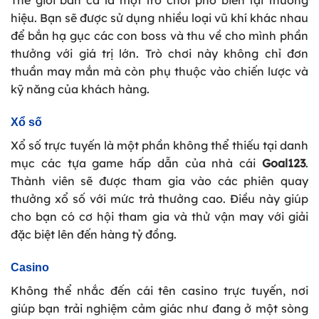
Thế giới bắn cá là một trò chơi phổ biến tại thương
hiệu. Bạn sẽ được sử dụng nhiều loại vũ khí khác nhau
để bắn hạ gục các con boss và thu về cho mình phần
thưởng với giá trị lớn. Trò chơi này không chỉ đơn
thuần may mắn mà còn phụ thuộc vào chiến lược và
kỹ năng của khách hàng.
Xổ số
Xổ số trực tuyến là một phần không thể thiếu tại danh
mục các tựa game hấp dẫn của nhà cái
Goal123
.
Thành viên sẽ được tham gia vào các phiên quay
thưởng xổ số với mức trả thưởng cao. Điều này giúp
cho bạn có cơ hội tham gia và thử vận may với giải
đặc biệt lên đến hàng tỷ đồng.
Casino
Không thể nhắc đến cái tên casino trực tuyến, nơi
giúp bạn trải nghiệm cảm giác như đang ở một sòng