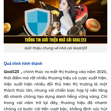
Giới thiệu chung về nhà cái Goal123
Quá trình hình thành
Goal123 ,
chính thức ra mắt thị trường vào năm 2020,
thời điểm mà rất nhiều thương hiệu cá cược xuất hiện.
Việc xuất hiện nhiều đối thủ trên thị trường là một
thách thức lớn, nhưng với chiến lược hợp lý nền tảng
đã nhanh chóng tạo dựng danh tiếng vững vàng. Chỉ
trong vài năm trở lại đây, thương hiệu đã nhanh
chóng có bước cải tiến vượt bậc, khẳng định sức hút