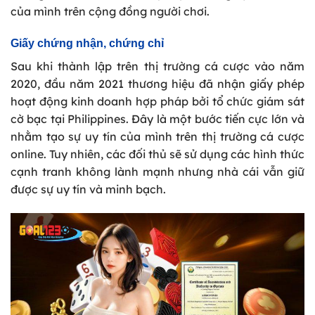
của mình trên cộng đồng người chơi.
Giấy chứng nhận, chứng chỉ
Sau khi thành lập trên thị trường cá cược vào năm
2020, đầu năm 2021 thương hiệu đã nhận giấy phép
hoạt động kinh doanh hợp pháp bởi tổ chức giám sát
cờ bạc tại Philippines. Đây là một bước tiến cực lớn và
nhằm tạo sự uy tín của mình trên thị trường cá cược
online. Tuy nhiên, các đối thủ sẽ sử dụng các hình thức
cạnh tranh không lành mạnh nhưng nhà cái vẫn giữ
được sự uy tín và minh bạch.