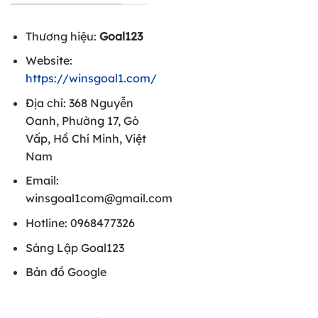
Thương hiệu:
Goal123
Website:
https://winsgoal1.com/
Địa chỉ: 368 Nguyễn
Oanh, Phường 17, Gò
Vấp, Hồ Chí Minh, Việt
Nam
Email:
winsgoal1com@gmail.com
Hotline: 0968477326
Sáng Lập Goal123
Bản đồ Google