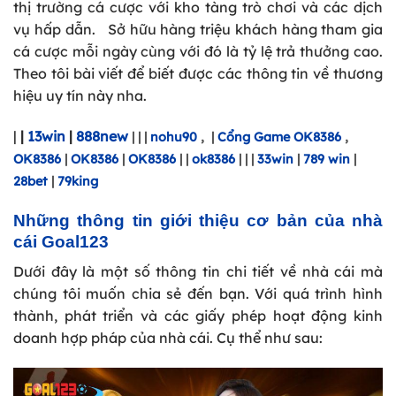
thị trường cá cược với kho tàng trò chơi và các dịch
vụ hấp dẫn. Sở hữu hàng triệu khách hàng tham gia
cá cược mỗi ngày cùng với đó là tỷ lệ trả thưởng cao.
Theo tôi bài viết để biết được các thông tin về thương
hiệu uy tín này nha.
|
|
13win
|
888new
| | |
nohu90
, |
Cổng Game OK8386
,
OK8386
|
OK8386
|
OK8386
| |
ok8386
| |
|
33win
|
789 win
|
28bet
|
79king
Những thông tin giới thiệu cơ bản của nhà
cái Goal123
Dưới đây là một số thông tin chi tiết về nhà cái mà
chúng tôi muốn chia sẻ đến bạn. Với quá trình hình
thành, phát triển và các giấy phép hoạt động kinh
doanh hợp pháp của nhà cái. Cụ thể như sau: