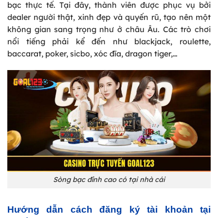
bạc thực tế. Tại đây, thành viên được phục vụ bởi
dealer người thật, xinh đẹp và quyến rũ, tạo nên một
không gian sang trọng như ở châu Âu. Các trò chơi
nổi tiếng phải kể đến như blackjack, roulette,
baccarat, poker, sicbo, xóc đĩa, dragon tiger,…
Sòng bạc đỉnh cao có tại nhà cái
Hướng dẫn cách đăng ký tài khoản tại