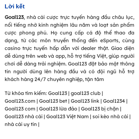
Lời kết
Goal123
, nhà cái cược trực tuyến hàng đầu châu lục,
nổi tiếng nhờ kinh nghiệm lâu năm và loạt sản phẩm
cược phong phú. Họ cung cấp cá độ thể thao đa
dạng, từ các môn truyền thống đến eSports, cùng
casino trực tuyến hấp dẫn với dealer thật. Giao diện
dễ dùng trên web và app, hỗ trợ tiếng Việt, giúp người
chơi dễ dàng trải nghiệm. Goal123 đặt bảo mật thông
tin người dùng lên hàng đầu và có đội ngũ hỗ trợ
khách hàng 24/7 chuyên nghiệp, tận tâm
Từ khóa tìm kiếm: Goal123 | goal123 club |
Goal123.com | Goal123 bet | Goal123 link | Goal1234 |
Goal123 com | Goal123 lừa đảo | Goal123 bị chặn |
Goal123 nhà cái | Goal123 Việt Nam | soi kèo nhà cái |
nhà cái uy tín |