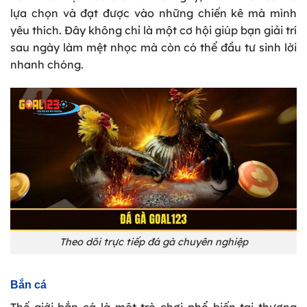
lựa chọn và đạt được vào những chiến kê mà mình
yêu thích. Đây không chỉ là một cơ hội giúp bạn giải trí
sau ngày làm mệt nhọc mà còn có thể đầu tư sinh lời
nhanh chóng.
Theo dõi trực tiếp đá gà chuyên nghiệp
Bắn cá